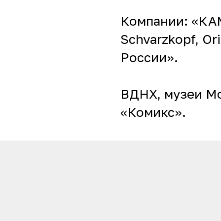
Компании: «КА
Schvarzkopf, Or
России».
ВДНХ, музеи Мо
«Комикс».