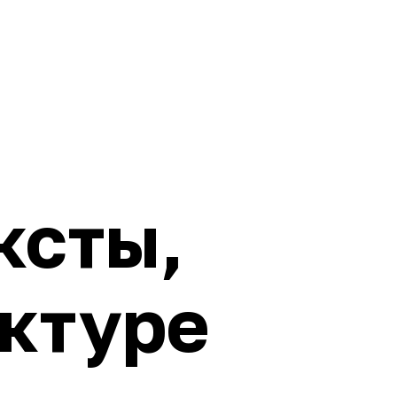
ксты,
уктуре