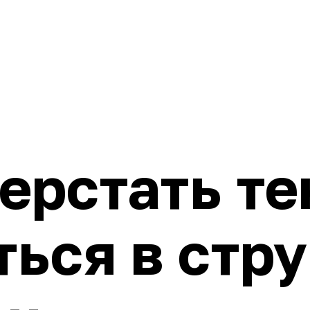
ерстать те
ться в стр