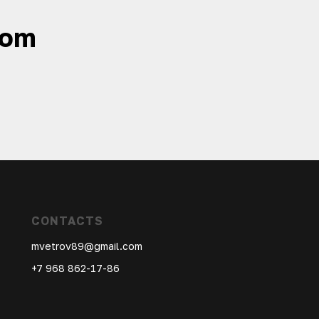
com
CONTACTS
mvetrov89@gmail.com
+7 968 862-17-86