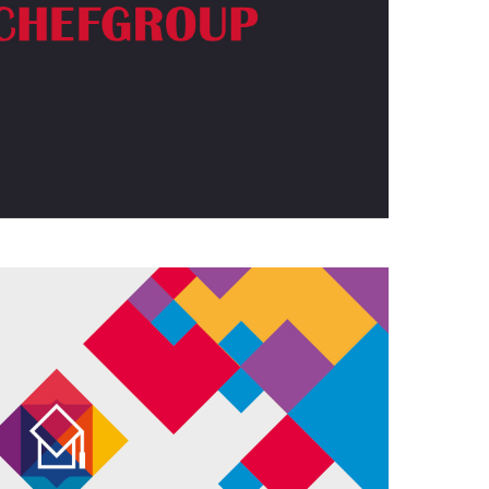
торанов ChefGroup